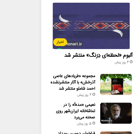
اخبار
آلبوم «لحظه‌ای دِرَنگ» منتشر شد
4 روز پیش
مجموعه «فریادهای عاصی
آذرخش» با آثار منتشرنشده
احمد شاملو منتشر شد
4 روز پیش
نعیمی «مده‌آ» را در
تماشاخانه ایران‌شهر روی
صحنه می‌برد
5 روز پیش
فراخوان دومین رویداد