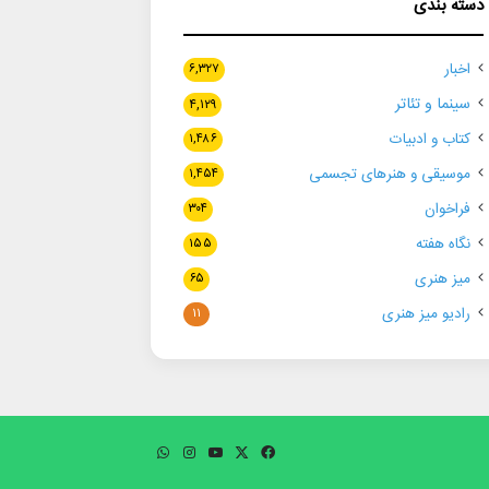
دسته بندی
اخبار
۶,۳۲۷
سینما و تئاتر
۴,۱۲۹
کتاب و ادبیات
۱,۴۸۶
موسیقی و هنرهای تجسمی
۱,۴۵۴
فراخوان
۳۰۴
نگاه هفته
۱۵۵
میز هنری
۶۵
رادیو میز هنری
۱۱
فیسبوک
ایکس
یوتیوب
اینستاگرام
واتس
آپ