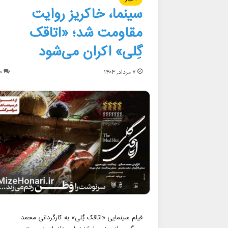
سینما، خاکریز روایت
مقاومت شد؛ «اتاقک
گِلی» اکران می‌شود
۷ مرداد, ۱۴۰۴
۰
فیلم سینمایی «اتاقک گِلی» به کارگردانی محمد