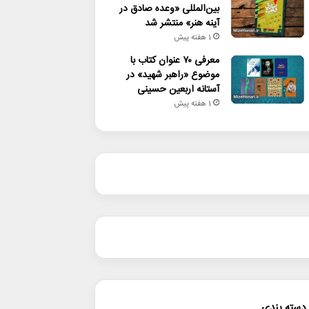
بین‌المللی «وعده صادق در
آینه هنر» منتشر شد
1 هفته پیش
معرفی ۷۰ عنوان کتاب با
موضوع «راهبر شهید» در
آستانه اربعین حسینی
1 هفته پیش
دسته بندی