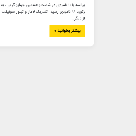
بیانسه با ۱۱ نامزدی در شصت‌وهفتمین جوایز گرمی، به
رکورد ۹۹ نامزدی رسید. کندریک لامار و تیلور سوئیفت
از دیگر…
بیشتر بخوانید »