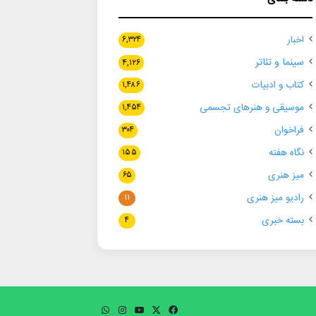
اخبار
۶,۳۲۴
سینما و تئاتر
۴,۱۲۶
کتاب و ادبیات
۱,۴۸۶
موسیقی و هنرهای تجسمی
۱,۴۵۴
فراخوان
۳۰۴
نگاه هفته
۱۵۵
میز هنری
۶۵
رادیو میز هنری
۱۱
بسته خبری
۴
فیسبوک
ایکس
یوتیوب
اینستاگرام
واتس