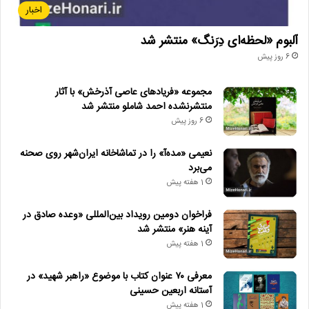
اخبار
آلبوم «لحظه‌ای دِرَنگ» منتشر شد
6 روز پیش
مجموعه «فریادهای عاصی آذرخش» با آثار
منتشرنشده احمد شاملو منتشر شد
6 روز پیش
نعیمی «مده‌آ» را در تماشاخانه ایران‌شهر روی صحنه
می‌برد
1 هفته پیش
فراخوان دومین رویداد بین‌المللی «وعده صادق در
آینه هنر» منتشر شد
1 هفته پیش
معرفی ۷۰ عنوان کتاب با موضوع «راهبر شهید» در
آستانه اربعین حسینی
1 هفته پیش