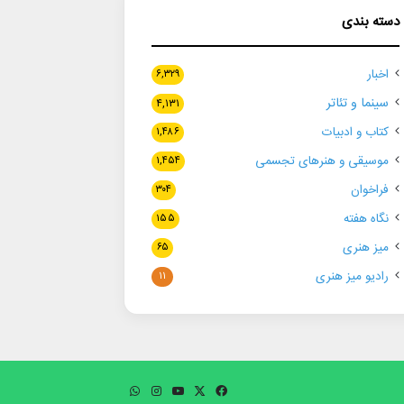
دسته بندی
اخبار
۶,۳۲۹
سینما و تئاتر
۴,۱۳۱
کتاب و ادبیات
۱,۴۸۶
موسیقی و هنرهای تجسمی
۱,۴۵۴
فراخوان
۳۰۴
نگاه هفته
۱۵۵
میز هنری
۶۵
رادیو میز هنری
۱۱
فیسبوک
ایکس
یوتیوب
اینستاگرام
واتس