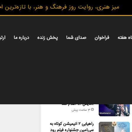
میز هنری، روایت روز فرهنگ و هنر، با تازه‌ترین اخبا
اه هفته
فراخوان
صدای شما
پخش زنده
درباره ما
ارتب
محبوب
تازه ترین
دیدگاه ها
زمان ساخت و اکران
«مایکل ۲» اعلام شد
3 ساعت پیش
راهیابی ۲ انیمیشن کوتاه به
سی‌امین جشنواره فیلم رود