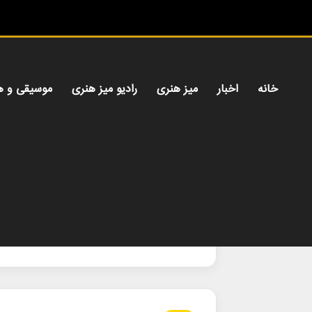
خانه
اخبار
میز هنری
رادیو میز هنری
موسیقی و ه
خانه
/
بیونگ_چول_هان
بیونگ_چول_هان