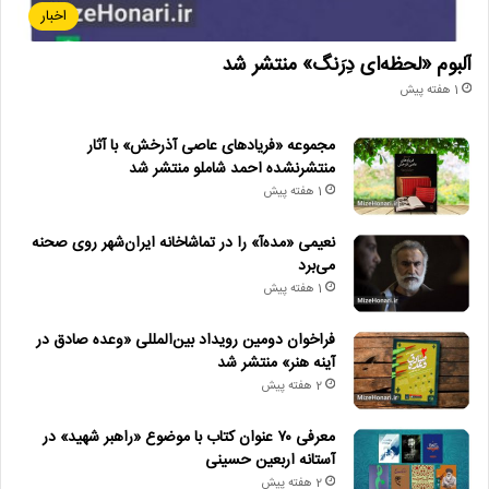
اخبار
آلبوم «لحظه‌ای دِرَنگ» منتشر شد
1 هفته پیش
مجموعه «فریادهای عاصی آذرخش» با آثار
منتشرنشده احمد شاملو منتشر شد
1 هفته پیش
نعیمی «مده‌آ» را در تماشاخانه ایران‌شهر روی صحنه
می‌برد
1 هفته پیش
فراخوان دومین رویداد بین‌المللی «وعده صادق در
آینه هنر» منتشر شد
2 هفته پیش
معرفی ۷۰ عنوان کتاب با موضوع «راهبر شهید» در
آستانه اربعین حسینی
2 هفته پیش