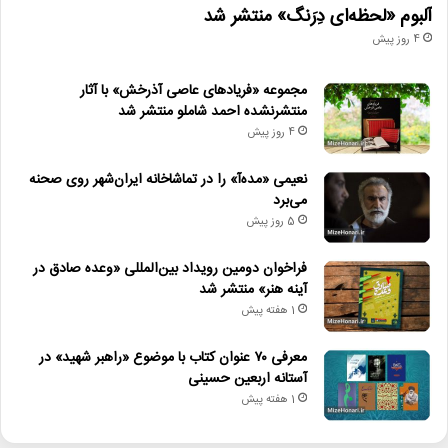
آلبوم «لحظه‌ای دِرَنگ» منتشر شد
4 روز پیش
مجموعه «فریادهای عاصی آذرخش» با آثار
منتشرنشده احمد شاملو منتشر شد
4 روز پیش
نعیمی «مده‌آ» را در تماشاخانه ایران‌شهر روی صحنه
می‌برد
5 روز پیش
فراخوان دومین رویداد بین‌المللی «وعده صادق در
آینه هنر» منتشر شد
1 هفته پیش
معرفی ۷۰ عنوان کتاب با موضوع «راهبر شهید» در
آستانه اربعین حسینی
1 هفته پیش