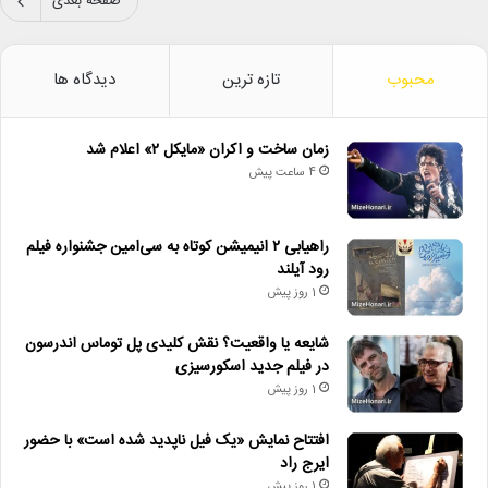
صفحه بعدی
محبوب
تازه ترین
دیدگاه ها
زمان ساخت و اکران «مایکل ۲» اعلام شد
4 ساعت پیش
راهیابی ۲ انیمیشن کوتاه به سی‌امین جشنواره فیلم
رود آیلند
1 روز پیش
شایعه یا واقعیت؟ نقش کلیدی پل توماس اندرسون
در فیلم جدید اسکورسیزی
1 روز پیش
افتتاح نمایش «یک فیل ناپدید شده است» با حضور
ایرج راد
1 روز پیش