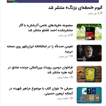
آلبوم «لحظه‌ای دِرَنگ» منتشر شد
5 روز پیش
مجموعه «فریادهای عاصی آذرخش» با آثار
منتشرنشده احمد شاملو منتشر شد
5 روز پیش
نعیمی «مده‌آ» را در تماشاخانه ایران‌شهر روی صحنه
می‌برد
6 روز پیش
فراخوان دومین رویداد بین‌المللی «وعده صادق در
آینه هنر» منتشر شد
1 هفته پیش
معرفی ۷۰ عنوان کتاب با موضوع «راهبر شهید» در
آستانه اربعین حسینی
1 هفته پیش