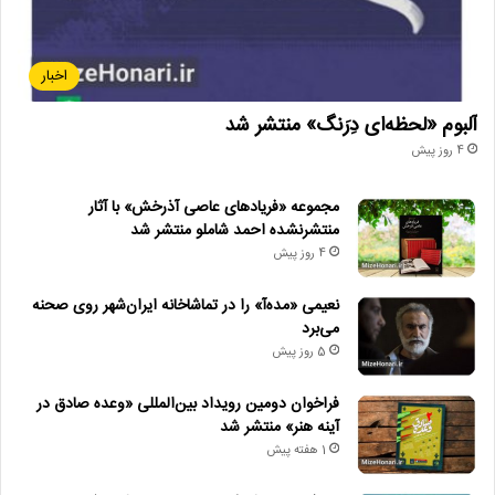
اخبار
آلبوم «لحظه‌ای دِرَنگ» منتشر شد
4 روز پیش
مجموعه «فریادهای عاصی آذرخش» با آثار
منتشرنشده احمد شاملو منتشر شد
4 روز پیش
نعیمی «مده‌آ» را در تماشاخانه ایران‌شهر روی صحنه
می‌برد
5 روز پیش
فراخوان دومین رویداد بین‌المللی «وعده صادق در
آینه هنر» منتشر شد
1 هفته پیش