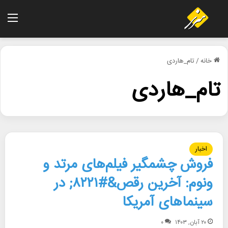
منو
خانه
/
تام_هاردی
تام_هاردی
اخبار
فروش چشمگیر فیلم‌های مرتد و
ونوم: آخرین رقص&#۸۲۲۱; در
سینماهای آمریکا
۲۰ آبان, ۱۴۰۳
۰