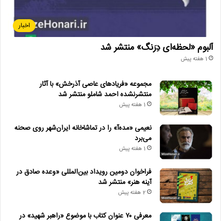
اخبار
آلبوم «لحظه‌ای دِرَنگ» منتشر شد
1 هفته پیش
مجموعه «فریادهای عاصی آذرخش» با آثار
منتشرنشده احمد شاملو منتشر شد
1 هفته پیش
نعیمی «مده‌آ» را در تماشاخانه ایران‌شهر روی صحنه
می‌برد
1 هفته پیش
فراخوان دومین رویداد بین‌المللی «وعده صادق در
آینه هنر» منتشر شد
2 هفته پیش
معرفی ۷۰ عنوان کتاب با موضوع «راهبر شهید» در