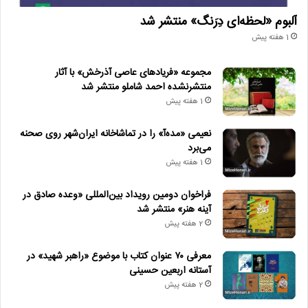
آلبوم «لحظه‌ای دِرَنگ» منتشر شد
1 هفته پیش
مجموعه «فریادهای عاصی آذرخش» با آثار
منتشرنشده احمد شاملو منتشر شد
1 هفته پیش
نعیمی «مده‌آ» را در تماشاخانه ایران‌شهر روی صحنه
می‌برد
1 هفته پیش
فراخوان دومین رویداد بین‌المللی «وعده صادق در
آینه هنر» منتشر شد
2 هفته پیش
معرفی ۷۰ عنوان کتاب با موضوع «راهبر شهید» در
آستانه اربعین حسینی
2 هفته پیش