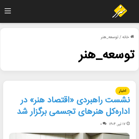
منو
خانه
/
توسعه_هنر
توسعه_هنر
اخبار
نشست راهبردی «اقتصاد هنر» در
اداره‌کل هنرهای تجسمی برگزار شد
۱۷ تیر, ۱۴۰۴
۰