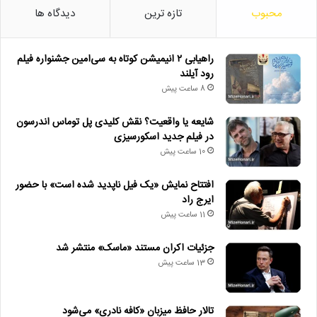
محبوب
تازه ترین
دیدگاه ها
راهیابی ۲ انیمیشن کوتاه به سی‌امین جشنواره فیلم
رود آیلند
8 ساعت پیش
شایعه یا واقعیت؟ نقش کلیدی پل توماس اندرسون
در فیلم جدید اسکورسیزی
10 ساعت پیش
افتتاح نمایش «یک فیل ناپدید شده است» با حضور
ایرج راد
11 ساعت پیش
جزئیات اکران مستند «ماسک» منتشر شد
13 ساعت پیش
تالار حافظ میزبان «کافه نادری» می‌شود