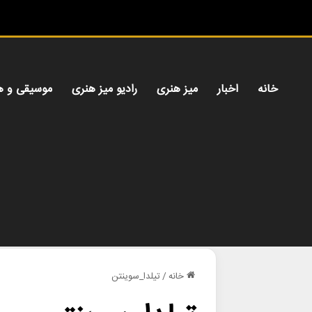
خانه
اخبار
میز هنری
رادیو میز هنری
موسیقی و ه
خانه
/
تیلدا_سوینتن