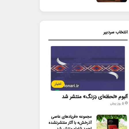
انتخاب سردبیر
اخبار
آلبوم «لحظه‌ای دِرَنگ» منتشر شد
5 روز پیش
مجموعه «فریادهای عاصی
آذرخش» با آثار منتشرنشده
احمد شاملو منتشر شد