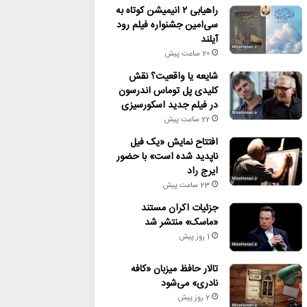
راهیابی ۲ انیمیشن کوتاه به
سی‌امین جشنواره فیلم رود
آیلند
20 ساعت پیش
شایعه یا واقعیت؟ نقش
کلیدی پل توماس اندرسون
در فیلم جدید اسکورسیزی
22 ساعت پیش
افتتاح نمایش «یک فیل
ناپدید شده است» با حضور
ایرج راد
23 ساعت پیش
جزئیات اکران مستند
«ماسک» منتشر شد
1 روز پیش
تالار حافظ میزبان «کافه
نادری» می‌شود
2 روز پیش