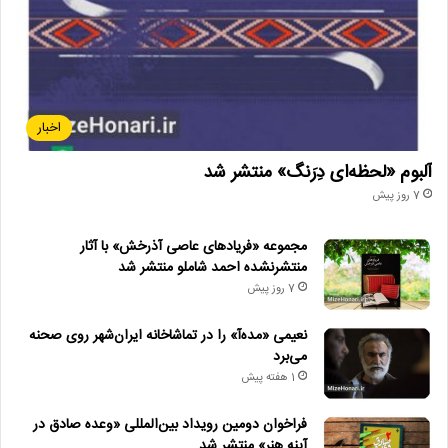
اخبار
آلبوم «لحظه‌ای دِرَنگ» منتشر شد
7 روز پیش
مجموعه «فریادهای عاصی آذرخش» با آثار
منتشرنشده احمد شاملو منتشر شد
7 روز پیش
نعیمی «مده‌آ» را در تماشاخانه ایران‌شهر روی صحنه
می‌برد
1 هفته پیش
فراخوان دومین رویداد بین‌المللی «وعده صادق در
آینه هنر» منتشر شد