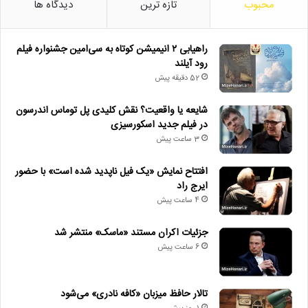
محبوب
تازه ترین
دیدگاه ها
راهیابی ۲ انیمیشن کوتاه به سی‌امین جشنواره فیلم
رود آیلند
52 دقیقه پیش
شایعه یا واقعیت؟ نقش کلیدی پل توماس اندرسون
در فیلم جدید اسکورسیزی
3 ساعت پیش
افتتاح نمایش «یک فیل ناپدید شده است» با حضور
ایرج راد
4 ساعت پیش
جزئیات اکران مستند «ماسک» منتشر شد
6 ساعت پیش
تالار حافظ میزبان «کافه نادری» می‌شود