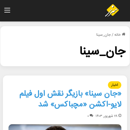
منو
خانه
/
جان_سینا
جان_سینا
اخبار
«جان سینا» بازیگر نقش اول فیلم
لایو-اکشن «مچباکس» شد
۲۸ شهریور, ۱۴۰۳
۰