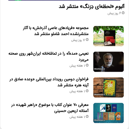
آلبوم «لحظه‌ای دِرَنگ» منتشر شد
6 روز پیش
مجموعه «فریادهای عاصی آذرخش» با آثار
منتشرنشده احمد شاملو منتشر شد
7 روز پیش
نعیمی «مده‌آ» را در تماشاخانه ایران‌شهر روی صحنه
می‌برد
1 هفته پیش
فراخوان دومین رویداد بین‌المللی «وعده صادق در
آینه هنر» منتشر شد
1 هفته پیش
معرفی ۷۰ عنوان کتاب با موضوع «راهبر شهید» در
آستانه اربعین حسینی
1 هفته پیش