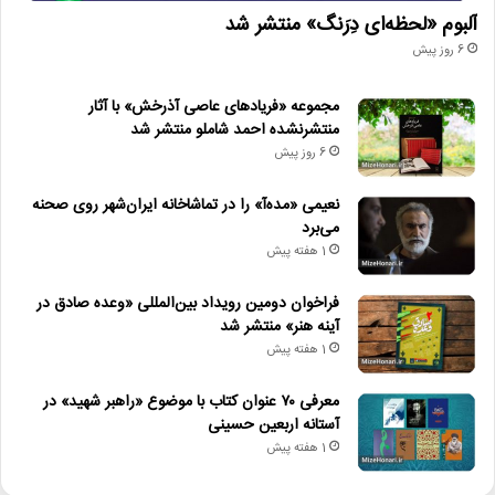
آلبوم «لحظه‌ای دِرَنگ» منتشر شد
6 روز پیش
مجموعه «فریادهای عاصی آذرخش» با آثار
منتشرنشده احمد شاملو منتشر شد
6 روز پیش
نعیمی «مده‌آ» را در تماشاخانه ایران‌شهر روی صحنه
می‌برد
1 هفته پیش
فراخوان دومین رویداد بین‌المللی «وعده صادق در
آینه هنر» منتشر شد
1 هفته پیش
معرفی ۷۰ عنوان کتاب با موضوع «راهبر شهید» در
آستانه اربعین حسینی
1 هفته پیش