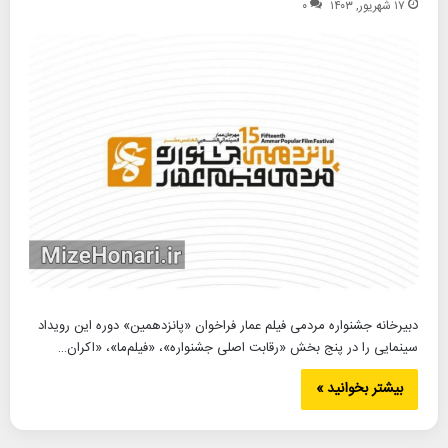
۱۷ شهریور, ۱۴۰۳
۰
دبیرخانه جشنواره مردمی فیلم عمار فراخوان «پانزدهمین» دوره این رویداد
سینمایی را در پنج بخش «رقابت اصلی جشنواره»، «فیلم‌ما»، «اکران…
بیشتر بخوانید »