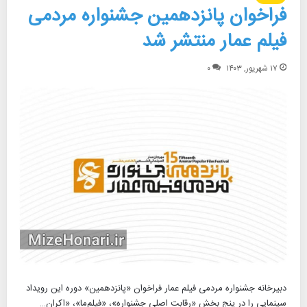
فراخوان پانزدهمین جشنواره مردمی
فیلم عمار منتشر شد
۱۷ شهریور, ۱۴۰۳
۰
دبیرخانه جشنواره مردمی فیلم عمار فراخوان «پانزدهمین» دوره این رویداد
سینمایی را در پنج بخش «رقابت اصلی جشنواره»، «فیلم‌ما»، «اکران…