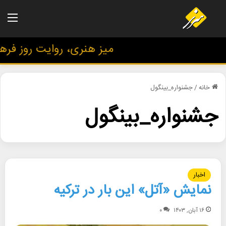
منو
میز هنری، روایت روز فرهنگ
خانه
/
جشنواره_بینگول
جشنواره_بینگول
اخبار
نمایش «آتل» این بار در ترکیه
۱۶ آبان, ۱۴۰۳
۰