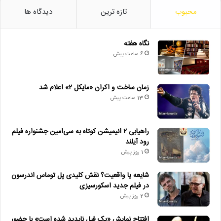
محبوب
تازه ترین
دیدگاه ها
نگاه هفته
6 ساعت پیش
زمان ساخت و اکران «مایکل ۲» اعلام شد
13 ساعت پیش
راهیابی ۲ انیمیشن کوتاه به سی‌امین جشنواره فیلم
رود آیلند
1 روز پیش
شایعه یا واقعیت؟ نقش کلیدی پل توماس اندرسون
در فیلم جدید اسکورسیزی
2 روز پیش
افتتاح نمایش «یک فیل ناپدید شده است» با حضور