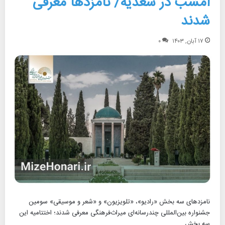
امشب در سعدیه/ نامزدها معرفی
شدند
۱۷ آبان, ۱۴۰۳
۰
نامزدهای سه بخش «رادیو»، «تلویزیون» و «شعر و موسیقی» سومین
جشنواره بین‌المللی چندرسانه‌ای میراث‌فرهنگی معرفی شدند؛ اختتامیه این
سه بخش…