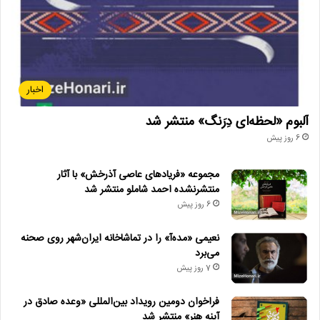
اخبار
آلبوم «لحظه‌ای دِرَنگ» منتشر شد
6 روز پیش
مجموعه «فریادهای عاصی آذرخش» با آثار
منتشرنشده احمد شاملو منتشر شد
6 روز پیش
نعیمی «مده‌آ» را در تماشاخانه ایران‌شهر روی صحنه
می‌برد
7 روز پیش
فراخوان دومین رویداد بین‌المللی «وعده صادق در
آینه هنر» منتشر شد