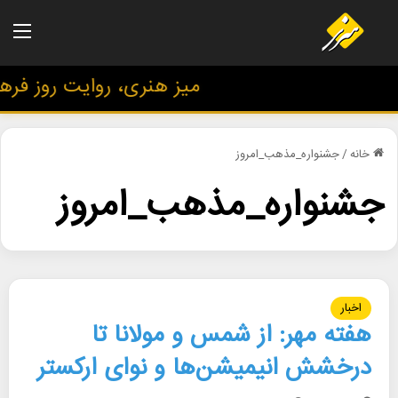
منو
میز هنری، روایت روز فرهنگ
خانه
/
جشنواره_مذهب_امروز
جشنواره_مذهب_امروز
اخبار
هفته مهر: از شمس و مولانا تا
درخشش انیمیشن‌ها و نوای ارکستر