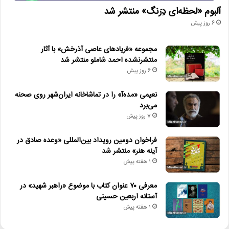
آلبوم «لحظه‌ای دِرَنگ» منتشر شد
6 روز پیش
مجموعه «فریادهای عاصی آذرخش» با آثار
منتشرنشده احمد شاملو منتشر شد
6 روز پیش
نعیمی «مده‌آ» را در تماشاخانه ایران‌شهر روی صحنه
می‌برد
7 روز پیش
فراخوان دومین رویداد بین‌المللی «وعده صادق در
آینه هنر» منتشر شد
1 هفته پیش
معرفی ۷۰ عنوان کتاب با موضوع «راهبر شهید» در
آستانه اربعین حسینی
1 هفته پیش