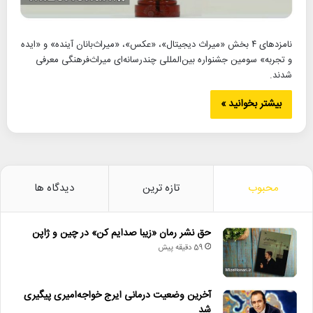
نامزدهای ۴ بخش «میراث دیجیتال»، «عکس»، «میراث‌بانان آینده» و «ایده
و تجربه» سومین جشنواره بین‌المللی چندرسانه‌ای میراث‌فرهنگی معرفی
شدند.
بیشتر بخوانید »
محبوب
تازه ترین
دیدگاه ها
حق نشر رمان «زیبا صدایم کن» در چین و ژاپن
59 دقیقه پیش
آخرین وضعیت درمانی ایرج خواجه‌امیری پیگیری
شد