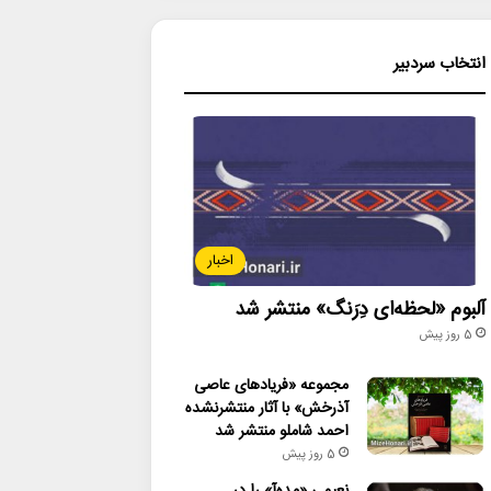
انتخاب سردبیر
اخبار
آلبوم «لحظه‌ای دِرَنگ» منتشر شد
5 روز پیش
مجموعه «فریادهای عاصی
آذرخش» با آثار منتشرنشده
احمد شاملو منتشر شد
5 روز پیش
نعیمی «مده‌آ» را در