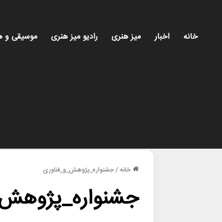
خانه
اخبار
میز هنری
رادیو میز هنری
موسیقی و ه
خانه
/
جشنواره_پژوهش_و_فناوری
جشنواره_پژوهش_