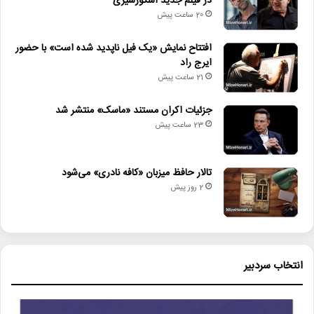
در فیلم جدید اسکورسیزی
20 ساعت پیش
افتتاح نمایش «یک فیل ناپدید شده است» با حضور
ایرج راد
21 ساعت پیش
جزئیات اکران مستند «ماسک» منتشر شد
23 ساعت پیش
تالار حافظ میزبان «کافه نادری» می‌شود
2 روز پیش
انتخاب سردبیر