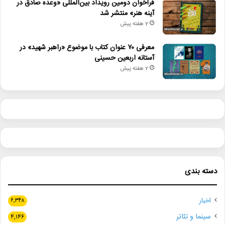
فراخوان دومین رویداد بین‌المللی «وعده صادق در
آینه هنر» منتشر شد
2 هفته پیش
معرفی ۷۰ عنوان کتاب با موضوع «راهبر شهید» در
آستانه اربعین حسینی
2 هفته پیش
دسته بندی
اخبار
۶,۳۴۸
سینما و تئاتر
۴,۱۴۶