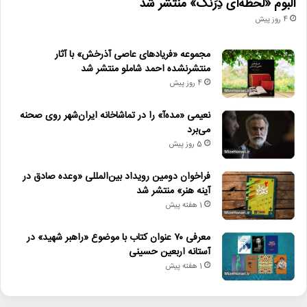
آلبوم «لحظه‌ای دِرَنگ» منتشر شد
4 روز پیش
مجموعه «فریادهای عاصی آذرخش» با آثار
منتشرنشده احمد شاملو منتشر شد
4 روز پیش
نعیمی «مده‌آ» را در تماشاخانه ایران‌شهر روی صحنه
می‌برد
5 روز پیش
فراخوان دومین رویداد بین‌المللی «وعده صادق در
آینه هنر» منتشر شد
1 هفته پیش
معرفی ۷۰ عنوان کتاب با موضوع «راهبر شهید» در
آستانه اربعین حسینی
1 هفته پیش