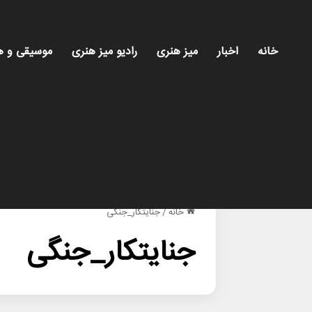
خانه
اخبار
میز هنری
رادیو میز هنری
موسیقی و ه
خانه
/
جنایتکار_جنگی
جنایتکار_جنگی