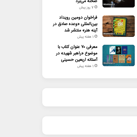
صحنه می‌برد
7 روز پیش
فراخوان دومین رویداد
بین‌المللی «وعده صادق در
آینه هنر» منتشر شد
1 هفته پیش
معرفی ۷۰ عنوان کتاب با
موضوع «راهبر شهید» در
آستانه اربعین حسینی
1 هفته پیش