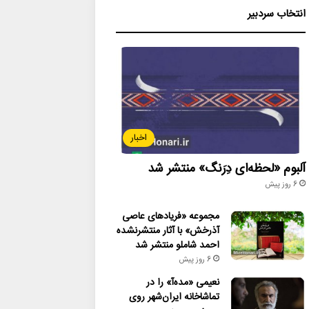
انتخاب سردبیر
اخبار
آلبوم «لحظه‌ای دِرَنگ» منتشر شد
6 روز پیش
مجموعه «فریادهای عاصی
آذرخش» با آثار منتشرنشده
احمد شاملو منتشر شد
6 روز پیش
نعیمی «مده‌آ» را در
تماشاخانه ایران‌شهر روی