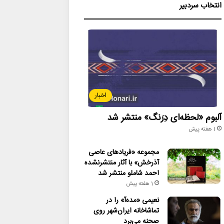
انتخاب سردبیر
اخبار
آلبوم «لحظه‌ای دِرَنگ» منتشر شد
1 هفته پیش
مجموعه «فریادهای عاصی
آذرخش» با آثار منتشرنشده
احمد شاملو منتشر شد
1 هفته پیش
نعیمی «مده‌آ» را در
تماشاخانه ایران‌شهر روی
صحنه می‌برد