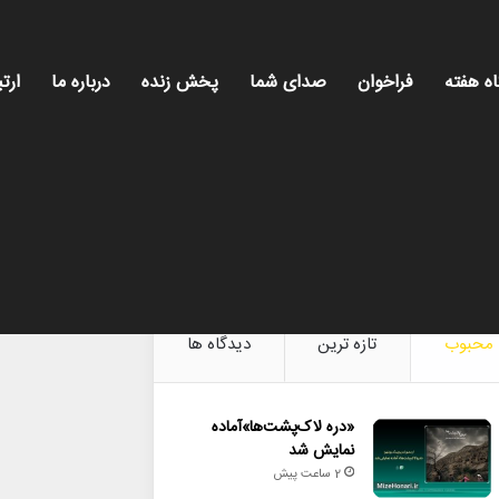
اه هفته
فراخوان
صدای شما
پخش زنده
درباره ما
ارتب
میز هن
محبوب
تازه ترین
دیدگاه ها
«دره لاک‌پشت‌ها»آماده
نمایش شد
2 ساعت پیش