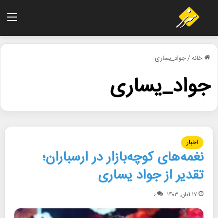
منو
خانه
/
جواد_یساری
جواد_یساری
اخبار
نغمه‌های کوچه‌بازار در ارسباران؛
تقدیر از جواد یساری
۱۷ آبان, ۱۴۰۳
۰