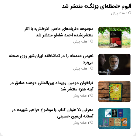
آلبوم «لحظه‌ای دِرَنگ» منتشر شد
1 هفته پیش
مجموعه «فریادهای عاصی آذرخش» با آثار
منتشرنشده احمد شاملو منتشر شد
1 هفته پیش
نعیمی «مده‌آ» را در تماشاخانه ایران‌شهر روی صحنه
می‌برد
1 هفته پیش
فراخوان دومین رویداد بین‌المللی «وعده صادق در
آینه هنر» منتشر شد
2 هفته پیش
معرفی ۷۰ عنوان کتاب با موضوع «راهبر شهید» در
آستانه اربعین حسینی
2 هفته پیش