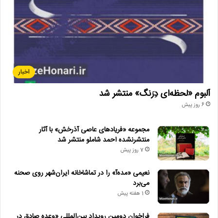
اخبار
آلبوم «لحظه‌ای دِرَنگ» منتشر شد
6 روز پیش
مجموعه «فریادهای عاصی آذرخش» با آثار
منتشرنشده احمد شاملو منتشر شد
7 روز پیش
نعیمی «مده‌آ» را در تماشاخانه ایران‌شهر روی صحنه
می‌برد
1 هفته پیش
فراخوان دومین رویداد بین‌المللی «وعده صادق در