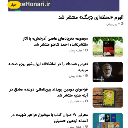
اخبار
آلبوم «لحظه‌ای دِرَنگ» منتشر شد
7 روز پیش
مجموعه «فریادهای عاصی آذرخش» با آثار
منتشرنشده احمد شاملو منتشر شد
1 هفته پیش
نعیمی «مده‌آ» را در تماشاخانه ایران‌شهر روی صحنه
می‌برد
1 هفته پیش
فراخوان دومین رویداد بین‌المللی «وعده صادق در
آینه هنر» منتشر شد
2 هفته پیش
معرفی ۷۰ عنوان کتاب با موضوع «راهبر شهید» در
آستانه اربعین حسینی
2 هفته پیش