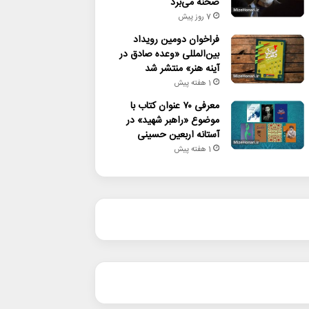
صحنه می‌برد
7 روز پیش
فراخوان دومین رویداد
بین‌المللی «وعده صادق در
آینه هنر» منتشر شد
1 هفته پیش
معرفی ۷۰ عنوان کتاب با
موضوع «راهبر شهید» در
آستانه اربعین حسینی
1 هفته پیش