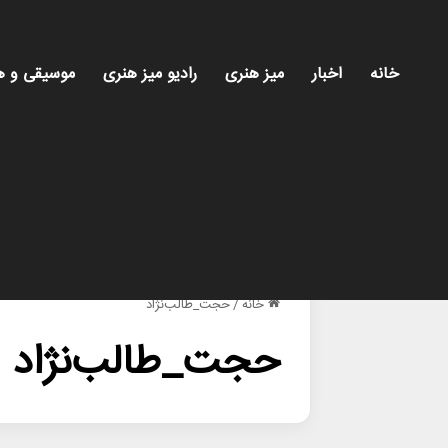
خانه
اخبار
میز هنری
رادیو میز هنری
موسیقی و ه
خانه
/
حجت_طالب‌نژاد
حجت_طالب‌نژاد