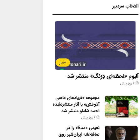
انتخاب سردبیر
اخبار
آلبوم «لحظه‌ای دِرَنگ» منتشر شد
6 روز پیش
مجموعه «فریادهای عاصی
آذرخش» با آثار منتشرنشده
احمد شاملو منتشر شد
6 روز پیش
نعیمی «مده‌آ» را در
تماشاخانه ایران‌شهر روی