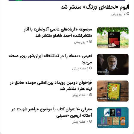
آلبوم «لحظه‌ای دِرَنگ» منتشر شد
7 روز پیش
مجموعه «فریادهای عاصی آذرخش» با آثار
منتشرنشده احمد شاملو منتشر شد
7 روز پیش
نعیمی «مده‌آ» را در تماشاخانه ایران‌شهر روی صحنه
می‌برد
1 هفته پیش
فراخوان دومین رویداد بین‌المللی «وعده صادق در
آینه هنر» منتشر شد
2 هفته پیش
معرفی ۷۰ عنوان کتاب با موضوع «راهبر شهید» در
آستانه اربعین حسینی
2 هفته پیش