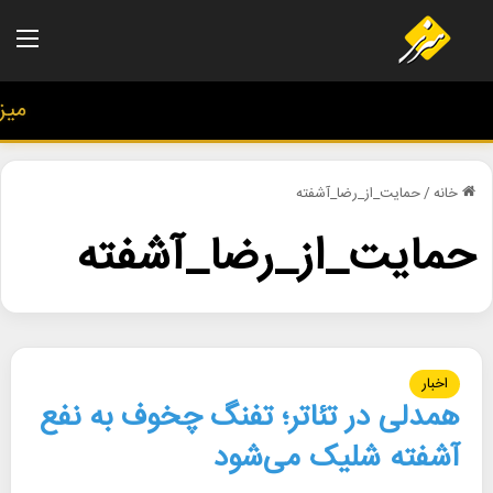
منو
میزهن
خانه
/
حمایت_از_رضا_آشفته
حمایت_از_رضا_آشفته
اخبار
همدلی در تئاتر؛ تفنگ چخوف به نفع
آشفته شلیک می‌شود