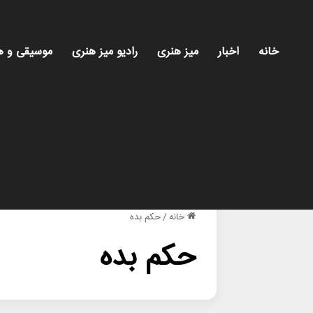
خانه
اخبار
میز هنری
رادیو میز هنری
موسیقی و ه
خانه
/
حکم بده
حکم بده