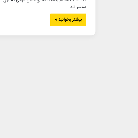
تک آهنگ «حکم بده» با صدای حسن مهدی اعتباری
منتشر شد.
بیشتر بخوانید »