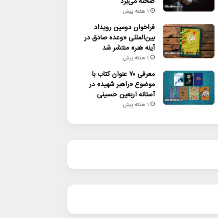
صحنه می‌برد
1 هفته پیش
فراخوان دومین رویداد
بین‌المللی «وعده صادق در
آینه هنر» منتشر شد
1 هفته پیش
معرفی ۷۰ عنوان کتاب با
موضوع «راهبر شهید» در
آستانه اربعین حسینی
1 هفته پیش