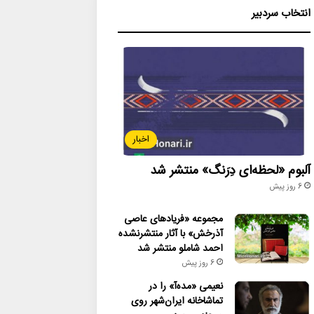
انتخاب سردبیر
اخبار
آلبوم «لحظه‌ای دِرَنگ» منتشر شد
6 روز پیش
مجموعه «فریادهای عاصی
آذرخش» با آثار منتشرنشده
احمد شاملو منتشر شد
6 روز پیش
نعیمی «مده‌آ» را در
تماشاخانه ایران‌شهر روی