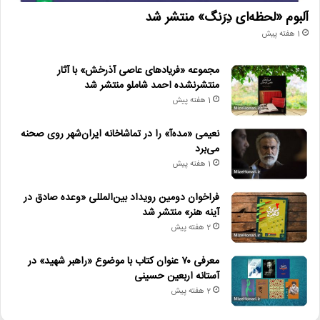
آلبوم «لحظه‌ای دِرَنگ» منتشر شد
1 هفته پیش
مجموعه «فریادهای عاصی آذرخش» با آثار
منتشرنشده احمد شاملو منتشر شد
1 هفته پیش
نعیمی «مده‌آ» را در تماشاخانه ایران‌شهر روی صحنه
می‌برد
1 هفته پیش
فراخوان دومین رویداد بین‌المللی «وعده صادق در
آینه هنر» منتشر شد
2 هفته پیش
معرفی ۷۰ عنوان کتاب با موضوع «راهبر شهید» در
آستانه اربعین حسینی
2 هفته پیش