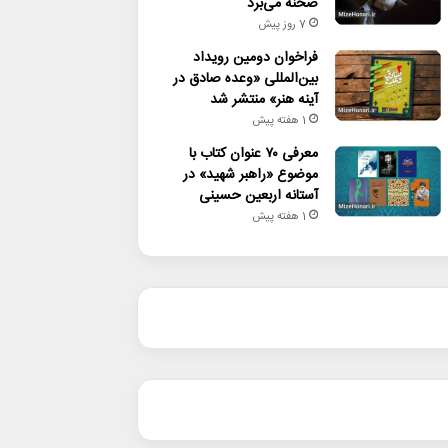
صحنه می‌برد
7 روز پیش
فراخوان دومین رویداد
بین‌المللی «وعده صادق در
آینه هنر» منتشر شد
1 هفته پیش
معرفی ۷۰ عنوان کتاب با
موضوع «راهبر شهید» در
آستانه اربعین حسینی
1 هفته پیش