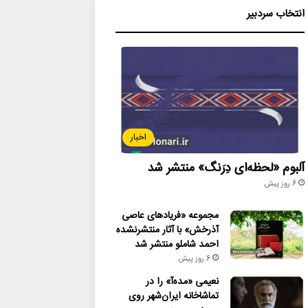
انتخاب سردبیر
اخبار
آلبوم «لحظه‌ای دِرَنگ» منتشر شد
6 روز پیش
مجموعه «فریادهای عاصی
آذرخش» با آثار منتشرنشده
احمد شاملو منتشر شد
6 روز پیش
نعیمی «مده‌آ» را در
تماشاخانه ایران‌شهر روی