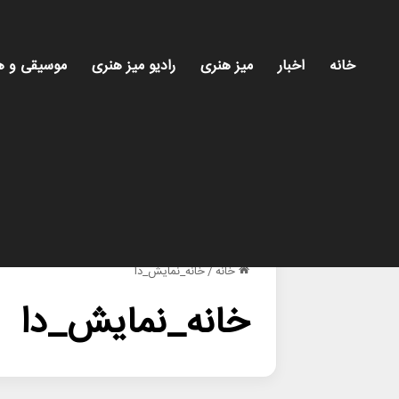
خانه
اخبار
میز هنری
رادیو میز هنری
موسیقی و ه
خانه
/
خانه_نمایش_دا
خانه_نمایش_دا