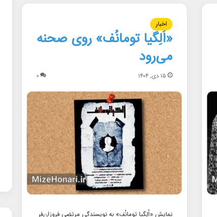
اخبار
«اُلِگیا تومانُف» روی صحنه
می‌رود
۱۵ دی, ۱۴۰۴
۰
نمایش «اُلِگیا تومانُف» به نویسندگی مرتضی فروزان‌فر