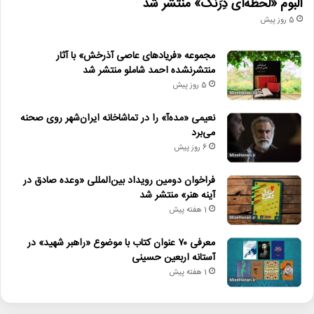
آلبوم «لحظه‌ای دِرَنگ» منتشر شد
5 روز پیش
مجموعه «فریادهای عاصی آذرخش» با آثار
منتشرنشده احمد شاملو منتشر شد
5 روز پیش
نعیمی «مده‌آ» را در تماشاخانه ایران‌شهر روی صحنه
می‌برد
6 روز پیش
فراخوان دومین رویداد بین‌المللی «وعده صادق در
آینه هنر» منتشر شد
1 هفته پیش
معرفی ۷۰ عنوان کتاب با موضوع «راهبر شهید» در
آستانه اربعین حسینی
1 هفته پیش