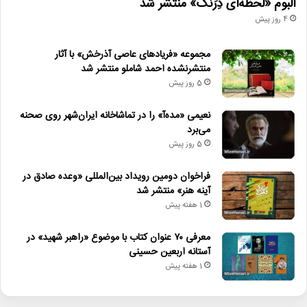
آلبوم «لحظه‌ای دِرَنگ» منتشر شد
4 روز پیش
مجموعه «فریادهای عاصی آذرخش» با آثار
منتشرنشده احمد شاملو منتشر شد
5 روز پیش
نعیمی «مده‌آ» را در تماشاخانه ایران‌شهر روی صحنه
می‌برد
5 روز پیش
فراخوان دومین رویداد بین‌المللی «وعده صادق در
آینه هنر» منتشر شد
1 هفته پیش
معرفی ۷۰ عنوان کتاب با موضوع «راهبر شهید» در
آستانه اربعین حسینی
1 هفته پیش