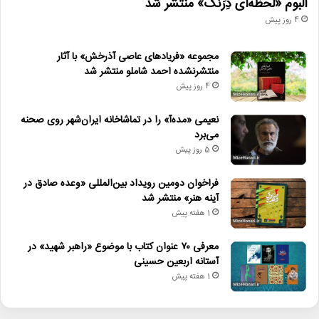
آلبوم «لحظه‌ای دِرَنگ» منتشر شد
4 روز پیش
مجموعه «فریادهای عاصی آذرخش» با آثار
منتشرنشده احمد شاملو منتشر شد
4 روز پیش
نعیمی «مده‌آ» را در تماشاخانه ایران‌شهر روی صحنه
می‌برد
5 روز پیش
فراخوان دومین رویداد بین‌المللی «وعده صادق در
آینه هنر» منتشر شد
1 هفته پیش
معرفی ۷۰ عنوان کتاب با موضوع «راهبر شهید» در
آستانه اربعین حسینی
1 هفته پیش