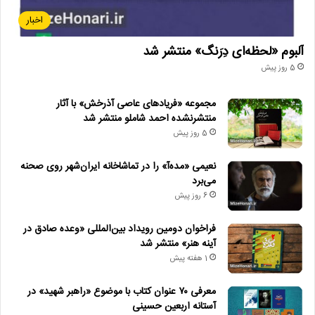
اخبار
آلبوم «لحظه‌ای دِرَنگ» منتشر شد
5 روز پیش
مجموعه «فریادهای عاصی آذرخش» با آثار
منتشرنشده احمد شاملو منتشر شد
5 روز پیش
نعیمی «مده‌آ» را در تماشاخانه ایران‌شهر روی صحنه
می‌برد
6 روز پیش
فراخوان دومین رویداد بین‌المللی «وعده صادق در
آینه هنر» منتشر شد
1 هفته پیش
معرفی ۷۰ عنوان کتاب با موضوع «راهبر شهید» در
آستانه اربعین حسینی