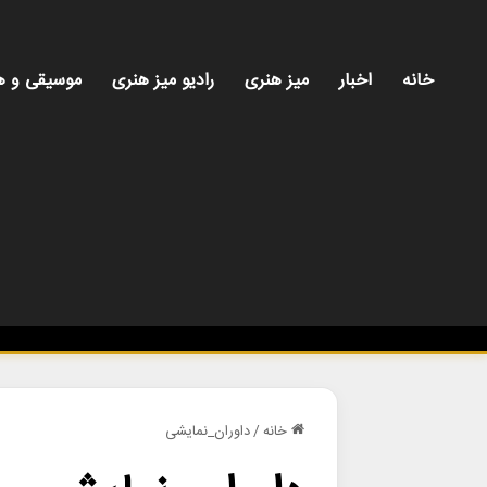
خانه
اخبار
میز هنری
رادیو میز هنری
موسیقی و ه
خانه
/
داوران_نمایشی