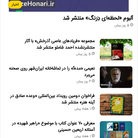
اخبار
آلبوم «لحظه‌ای دِرَنگ» منتشر شد
5 روز پیش
مجموعه «فریادهای عاصی آذرخش» با آثار
منتشرنشده احمد شاملو منتشر شد
5 روز پیش
نعیمی «مده‌آ» را در تماشاخانه ایران‌شهر روی صحنه
می‌برد
6 روز پیش
فراخوان دومین رویداد بین‌المللی «وعده صادق در
آینه هنر» منتشر شد
1 هفته پیش
معرفی ۷۰ عنوان کتاب با موضوع «راهبر شهید» در
آستانه اربعین حسینی
1 هفته پیش