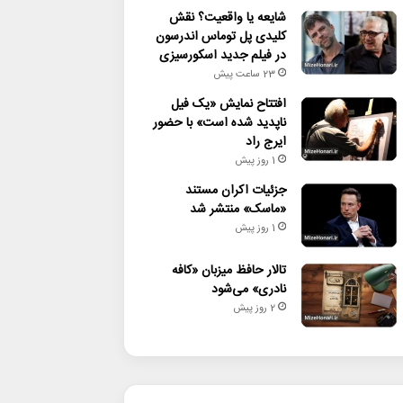
شایعه یا واقعیت؟ نقش
کلیدی پل توماس اندرسون
در فیلم جدید اسکورسیزی
23 ساعت پیش
افتتاح نمایش «یک فیل
ناپدید شده است» با حضور
ایرج راد
1 روز پیش
جزئیات اکران مستند
«ماسک» منتشر شد
1 روز پیش
تالار حافظ میزبان «کافه
نادری» می‌شود
2 روز پیش