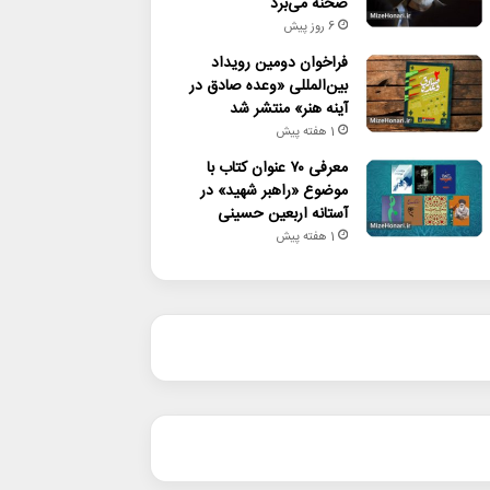
صحنه می‌برد
6 روز پیش
فراخوان دومین رویداد
بین‌المللی «وعده صادق در
آینه هنر» منتشر شد
1 هفته پیش
معرفی ۷۰ عنوان کتاب با
موضوع «راهبر شهید» در
آستانه اربعین حسینی
1 هفته پیش