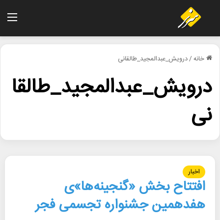
منو
خانه
/
درویش_عبدالمجید_طالقانی
درویش_عبدالمجید_طالقا
نی
اخبار
افتتاح بخش «گنجینه‌ها»ی
هفدهمین جشنواره تجسمی فجر