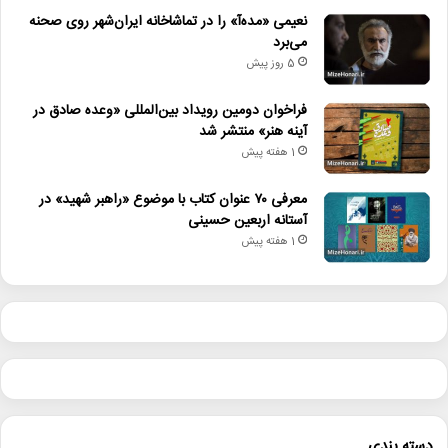
نعیمی «مده‌آ» را در تماشاخانه ایران‌شهر روی صحنه
می‌برد
5 روز پیش
فراخوان دومین رویداد بین‌المللی «وعده صادق در
آینه هنر» منتشر شد
1 هفته پیش
معرفی ۷۰ عنوان کتاب با موضوع «راهبر شهید» در
آستانه اربعین حسینی
1 هفته پیش
دسته بندی