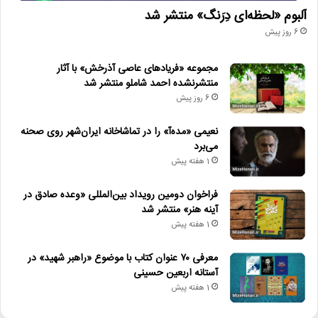
آلبوم «لحظه‌ای دِرَنگ» منتشر شد
6 روز پیش
مجموعه «فریادهای عاصی آذرخش» با آثار
منتشرنشده احمد شاملو منتشر شد
6 روز پیش
نعیمی «مده‌آ» را در تماشاخانه ایران‌شهر روی صحنه
می‌برد
1 هفته پیش
فراخوان دومین رویداد بین‌المللی «وعده صادق در
آینه هنر» منتشر شد
1 هفته پیش
معرفی ۷۰ عنوان کتاب با موضوع «راهبر شهید» در
آستانه اربعین حسینی
1 هفته پیش