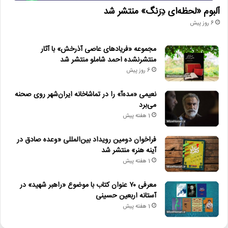
آلبوم «لحظه‌ای دِرَنگ» منتشر شد
6 روز پیش
مجموعه «فریادهای عاصی آذرخش» با آثار
منتشرنشده احمد شاملو منتشر شد
6 روز پیش
نعیمی «مده‌آ» را در تماشاخانه ایران‌شهر روی صحنه
می‌برد
1 هفته پیش
فراخوان دومین رویداد بین‌المللی «وعده صادق در
آینه هنر» منتشر شد
1 هفته پیش
معرفی ۷۰ عنوان کتاب با موضوع «راهبر شهید» در
آستانه اربعین حسینی
1 هفته پیش