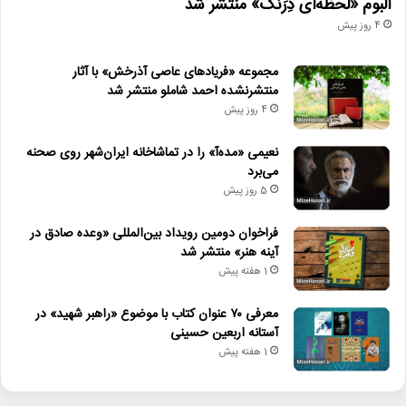
آلبوم «لحظه‌ای دِرَنگ» منتشر شد
4 روز پیش
مجموعه «فریادهای عاصی آذرخش» با آثار
منتشرنشده احمد شاملو منتشر شد
4 روز پیش
نعیمی «مده‌آ» را در تماشاخانه ایران‌شهر روی صحنه
می‌برد
5 روز پیش
فراخوان دومین رویداد بین‌المللی «وعده صادق در
آینه هنر» منتشر شد
1 هفته پیش
معرفی ۷۰ عنوان کتاب با موضوع «راهبر شهید» در
آستانه اربعین حسینی
1 هفته پیش