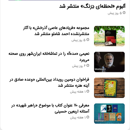
آلبوم «لحظه‌ای دِرَنگ» منتشر شد
5 روز پیش
مجموعه «فریادهای عاصی آذرخش» با آثار
منتشرنشده احمد شاملو منتشر شد
5 روز پیش
نعیمی «مده‌آ» را در تماشاخانه ایران‌شهر روی صحنه
می‌برد
6 روز پیش
فراخوان دومین رویداد بین‌المللی «وعده صادق در
آینه هنر» منتشر شد
1 هفته پیش
معرفی ۷۰ عنوان کتاب با موضوع «راهبر شهید» در
آستانه اربعین حسینی
1 هفته پیش