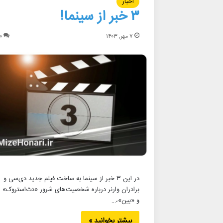
اخبار
۳ خبر از سینما!
۷ مهر, ۱۴۰۳
۰
در این ۳ خبر از سینما به ساخت فیلم جدید دی‌سی و
برادران وارنر درباره شخصیت‌های شرور «دث‌استروک»
و «بین»،…
بیشتر بخوانید »