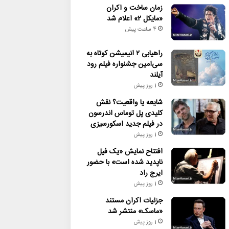
زمان ساخت و اکران
«مایکل ۲» اعلام شد
4 ساعت پیش
راهیابی ۲ انیمیشن کوتاه به
سی‌امین جشنواره فیلم رود
آیلند
1 روز پیش
شایعه یا واقعیت؟ نقش
کلیدی پل توماس اندرسون
در فیلم جدید اسکورسیزی
1 روز پیش
افتتاح نمایش «یک فیل
ناپدید شده است» با حضور
ایرج راد
1 روز پیش
جزئیات اکران مستند
«ماسک» منتشر شد
1 روز پیش