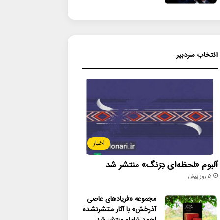
انتخاب سردبیر
اخبار
آلبوم «لحظه‌ای دِرَنگ» منتشر شد
5 روز پیش
مجموعه «فریادهای عاصی
آذرخش» با آثار منتشرنشده
احمد شاملو منتشر شد